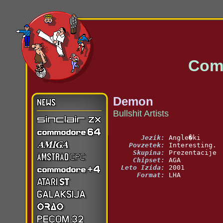
Commo
Demon
Bullshit Artists
       Jezik:
    Povzetek:
     Skupina:
     Chipset:
  Leto Izida:
      Format:
 LHA