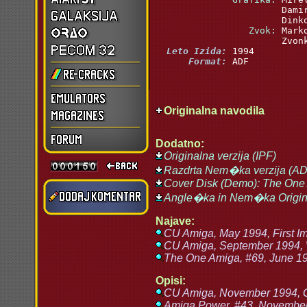
    Zvok:
  Leto Izida:
      Format:
 ADF
Originalna navodila
Dodatno:
Originalna verzija (IPF)
Razdrta Nem�ka verzija (AD
Cover Disk (Demo): The One
Angle�ka in Nem�ka Origin
Najave:
CU Amiga, May 1994, First I
CU Amiga, September 1994, W
The One Amiga, #69, June 19
Opisi:
CU Amiga, November 1994, G
Amiga Power, #43, Novembe