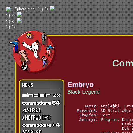
'; } ?>
'; } ?>
'; } ?>
'; } ?>
Commo
Embryo
Black Legend
       Jezik:
    Povzetek:
     Skupina:
     Avtorji:
 Program:
 Grafika: