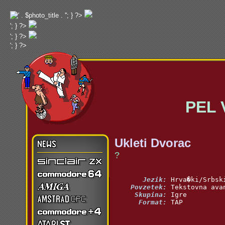
'; } ?>
'; } ?>
'; } ?>
'; } ?>
PEL Va
Ukleti Dvorac
?
       Jezik:
    Povzetek:
     Skupina:
      Format:
 TAP