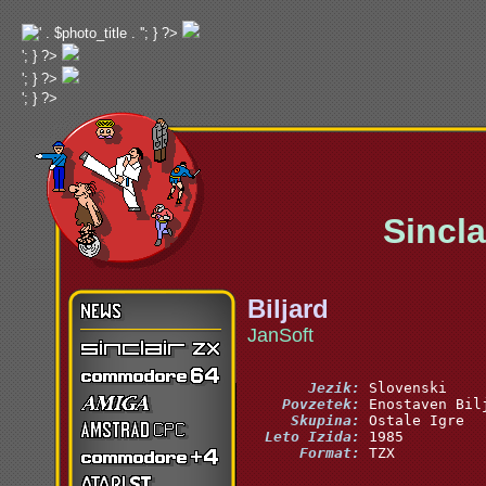
'; } ?>
'; } ?>
'; } ?>
'; } ?>
Sinclai
Biljard
JanSoft
       Jezik:
    Povzetek:
     Skupina:
  Leto Izida:
      Format:
 TZX