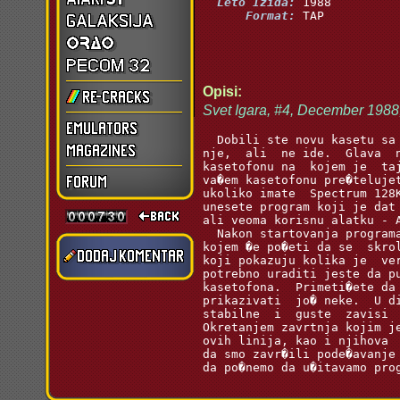
  Leto Izida:
      Format:
 TAP
Opisi:
Svet Igara, #4, December 198
  Dobili ste novu kasetu sa
nje,  ali  ne ide.  Glava  
kasetofonu na  kojem je  ta
va�em kasetofonu pre�teluje
ukoliko imate  Spectrum 128
unesete program koji je dat
ali veoma korisnu alatku - A
  Nakon startovanja program
kojem �e po�eti da se  skro
koji pokazuju kolika je  ve
potrebno uraditi jeste da p
kasetofona.  Primeti�ete da
prikazivati  jo� neke.  U d
stabilne  i  guste  zavisi 
Okretanjem zavrtnja kojim j
ovih linija, kao i njihova 
da smo zavr�ili pode�avanje
da po�nemo da u�itavamo prog