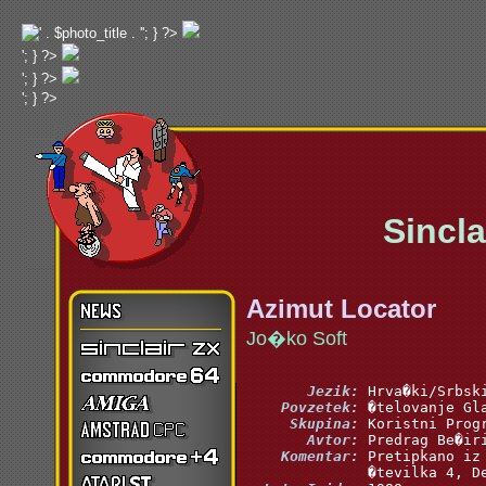
'; } ?>
'; } ?>
'; } ?>
'; } ?>
Sinclai
Azimut Locator
Jo�ko Soft
       Jezik:
    Povzetek:
     Skupina:
       Avtor:
    Komentar: