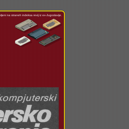
ljeni na straneh indeksa revij iz ex-Jugoslavije.