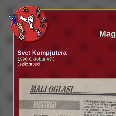
Maga
Svet Kompjutera
1990 Oktobar #73
Jezik: srpski