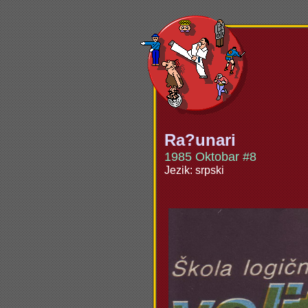
Ra?unari
1985 Oktobar #8
Jezik: srpski