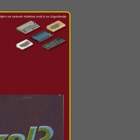
ljeni na straneh indeksa revij iz ex-Jugoslavije.