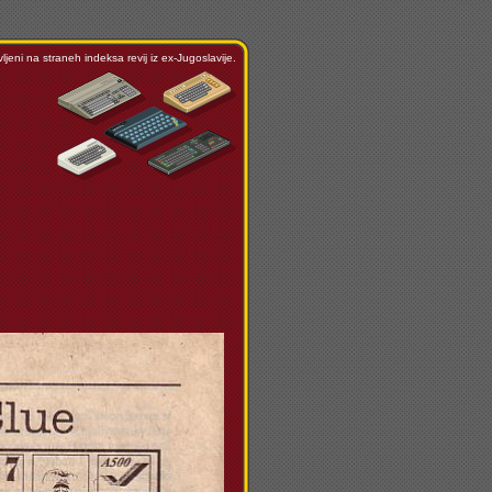
ljeni na straneh indeksa revij iz ex-Jugoslavije.