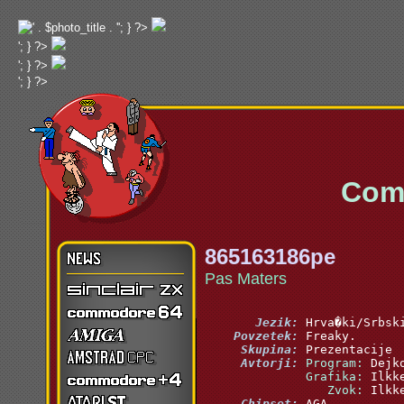
'; } ?>
'; } ?>
'; } ?>
'; } ?>
Commo
865163186pe
Pas Maters
       Jezik:
    Povzetek:
     Skupina:
     Avtorji:
 Program:
 Grafika:
    Zvok:
     Chipset: