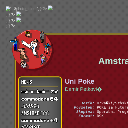
'; } ?>
'; } ?>
'; } ?>
'; } ?>
Amstrad/
Uni Poke
Damir Petkovi�
       Jezik:
    Povzetek:
     Skupina:
      Format:
 DSK