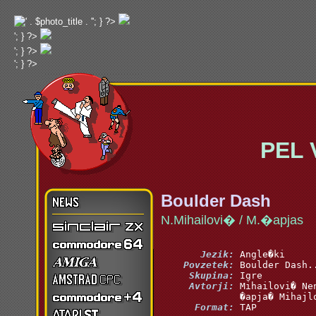
'; } ?>
'; } ?>
'; } ?>
'; } ?>
PEL Va
Boulder Dash
N.Mihailovi� / M.�apjas
       Jezik:
    Povzetek:
     Skupina:
     Avtorji:
      Format:
 TAP