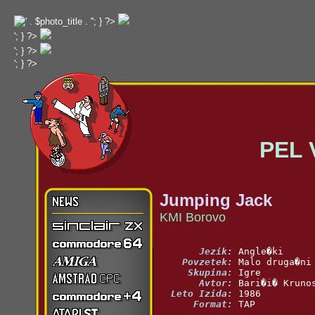
'; } ?>
'; } ?>
'; } ?>
'; } ?>
PEL Va
Jumping Jack
KMI Borovo
       Jezik:
    Povzetek:
     Skupina:
       Avtor:
  Leto Izida:
      Format:
 TAP