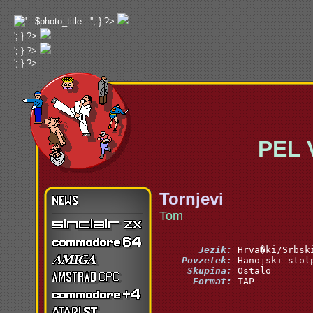
'; } ?>
'; } ?>
'; } ?>
'; } ?>
PEL Va
Tornjevi
Tom
       Jezik:
    Povzetek:
     Skupina:
      Format:
 TAP