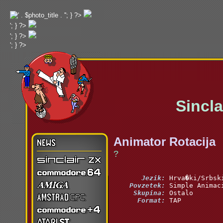
'; } ?>
'; } ?>
'; } ?>
'; } ?>
Sinclai
Animator Rotacija
?
       Jezik:
    Povzetek:
     Skupina:
      Format:
 TAP