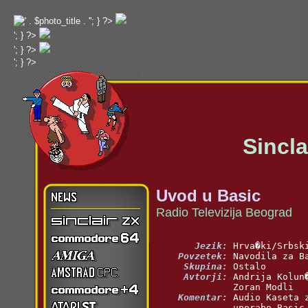
'; } ?>
'; } ?>
'; } ?>
'; } ?>
Sinclai
Uvod u Basic
Radio Televizija Beograd
       Jezik:
    Povzetek:
     Skupina:
     Avtorji:
    Komentar: