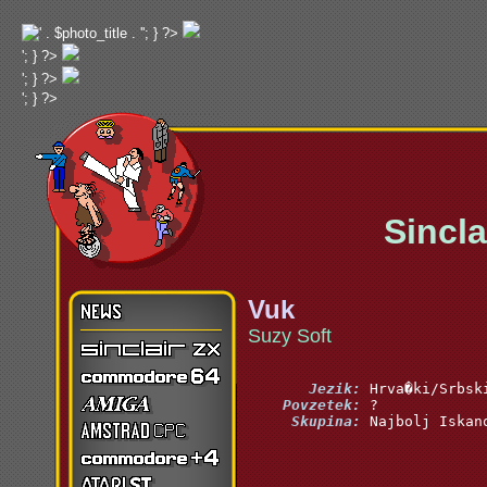
'; } ?>
'; } ?>
'; } ?>
'; } ?>
Sinclai
Vuk
Suzy Soft
       Jezik:
    Povzetek:
     Skupina: